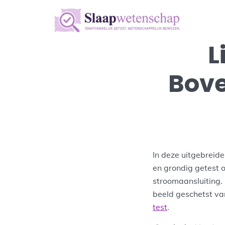
L
Bove
In deze uitgebreid
en grondig getest 
stroomaansluiting.
beeld geschetst va
test
.