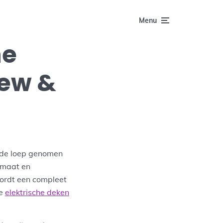
Menu
he
iew &
de loep genomen
ormaat en
wordt een compleet
ze
elektrische deken