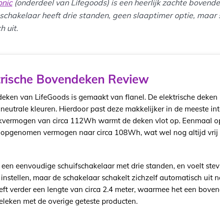
onic
(onderdeel van Lifegoods) is een heerlijk zachte bovende
 schakelaar heeft drie standen, geen slaaptimer optie, maar 
h uit.
trische Bovendeken Review
deken van LifeGoods is gemaakt van flanel. De elektrische deken
f neutrale kleuren. Hierdoor past deze makkelijker in de meeste int
kvermogen van circa 112Wh warmt de deken vlot op. Eenmaal o
 opgenomen vermogen naar circa 108Wh, wat wel nog altijd vrij s
 een eenvoudige schuifschakelaar met drie standen, en voelt stev
instellen, maar de schakelaar schakelt zichzelf automatisch uit n
eeft verder een lengte van circa 2.4 meter, waarmee het een bov
eleken met de overige geteste producten.