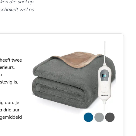
ken die snel op
schakelt wel na
 heeft twee
erieurs.
p
tevig is.
ig aan. Je
a drie uur
engemiddeld