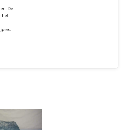
gen. De
 het
jpers.