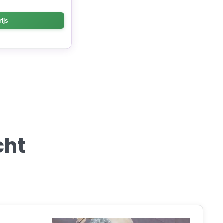
ijs
cht