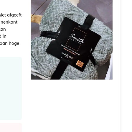
iet afgeeft
binnenkant
kan
d in
 aan hoge