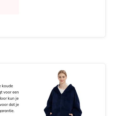
e koude
gt voor een
oor kun je
voor dat je
arantie.