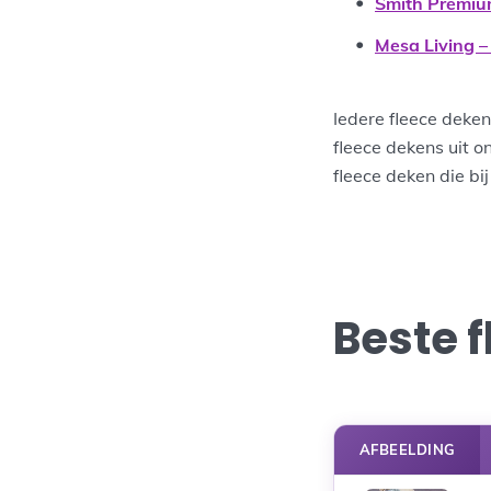
Smith Premium
Mesa Living –
Iedere fleece deke
fleece dekens uit o
fleece deken die bi
Beste 
AFBEELDING