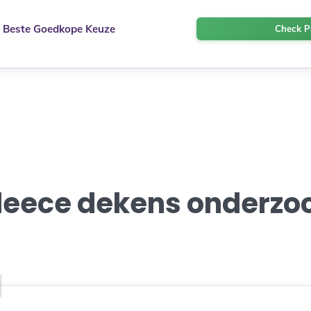
Beste Goedkope Keuze
Check Pr
fleece dekens onderzo