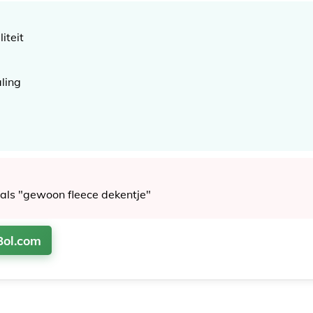
iteit
ling
als "gewoon fleece dekentje"
Bol.com