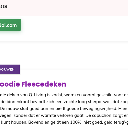
asse
Bol.com
 MOUWEN
Hoodie Fleecedeken
ie deken van Q-Living is zacht, warm en vooral geschikt voor d
e binnenkant bevindt zich een zachte laag sherpa-wol, dat zor
e mouw sluit goed aan en biedt goede bewegingsvrijheid. Hierd
wegen, zonder dat er warmte verloren gaat. De capuchon zorgt er
 kunt houden. Bovendien geldt een 100% ‘niet goed, geld terug’-g