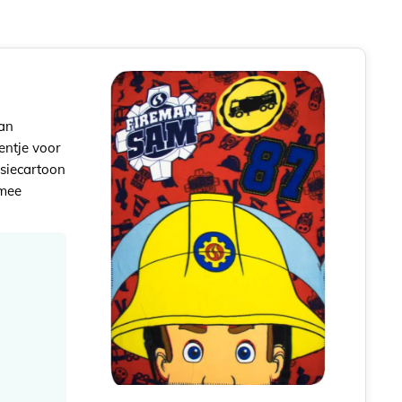
van
entje voor
isiecartoon
 mee