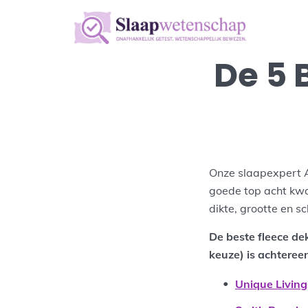
De 5 
Onze slaapexpert A
goede top acht kwam
dikte, grootte en
De beste fleece de
keuze) is achteree
Unique Living 