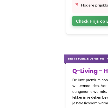
Hogere prijskl
Check Prijs op 
BESTE FLEECE DEKEN MET
Q-Living - 
De luxe premium hood
wintermaanden. Aan d
aangename warmte. D
lekker in je deken be
je hele lichaam warm