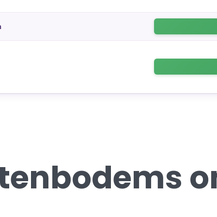
n
attenbodems o