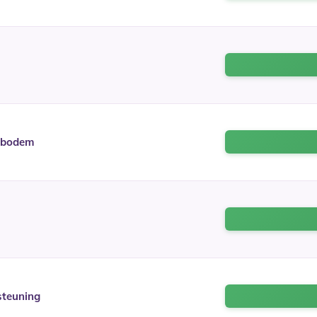
enbodem
steuning