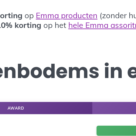
orting
op
Emma producten
(zonder hu
10%
korting
op het
hele Emma assori
tenbodems in 
AWARD