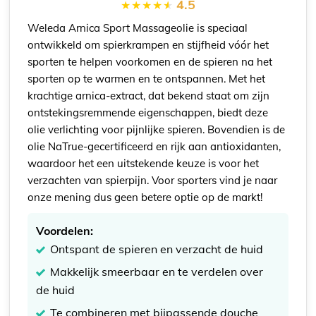
4.5
Weleda Arnica Sport Massageolie is speciaal
ontwikkeld om spierkrampen en stijfheid vóór het
sporten te helpen voorkomen en de spieren na het
sporten op te warmen en te ontspannen. Met het
krachtige arnica-extract, dat bekend staat om zijn
ontstekingsremmende eigenschappen, biedt deze
olie verlichting voor pijnlijke spieren. Bovendien is de
olie NaTrue-gecertificeerd en rijk aan antioxidanten,
waardoor het een uitstekende keuze is voor het
verzachten van spierpijn. Voor sporters vind je naar
onze mening dus geen betere optie op de markt!
Voordelen:
Ontspant de spieren en verzacht de huid
Makkelijk smeerbaar en te verdelen over
de huid
Te combineren met bijpassende douche