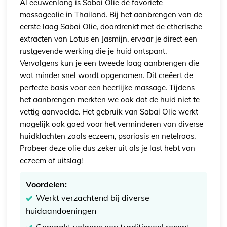
Al eeuwenlang is Sabai Olie dé favoriete
massageolie in Thailand. Bij het aanbrengen van de
eerste laag Sabai Olie, doordrenkt met de etherische
extracten van Lotus en Jasmijn, ervaar je direct een
rustgevende werking die je huid ontspant.
Vervolgens kun je een tweede laag aanbrengen die
wat minder snel wordt opgenomen. Dit creëert de
perfecte basis voor een heerlijke massage. Tijdens
het aanbrengen merkten we ook dat de huid niet te
vettig aanvoelde. Het gebruik van Sabai Olie werkt
mogelijk ook goed voor het verminderen van diverse
huidklachten zoals eczeem, psoriasis en netelroos.
Probeer deze olie dus zeker uit als je last hebt van
eczeem of uitslag!
Voordelen:
Werkt verzachtend bij diverse
huidaandoeningen