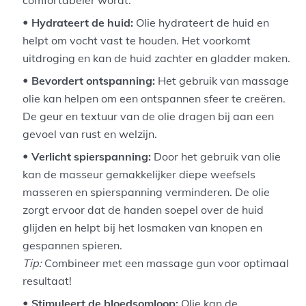
Hydrateert de huid:
Olie hydrateert de huid en
helpt om vocht vast te houden. Het voorkomt
uitdroging en kan de huid zachter en gladder maken.
Bevordert ontspanning:
Het gebruik van massage
olie kan helpen om een ontspannen sfeer te creëren.
De geur en textuur van de olie dragen bij aan een
gevoel van rust en welzijn.
Verlicht spierspanning:
Door het gebruik van olie
kan de masseur gemakkelijker diepe weefsels
masseren en spierspanning verminderen. De olie
zorgt ervoor dat de handen soepel over de huid
glijden en helpt bij het losmaken van knopen en
gespannen spieren.
Tip:
Combineer met een massage gun voor optimaal
resultaat!
Stimuleert de bloedsomloop:
Olie kan de