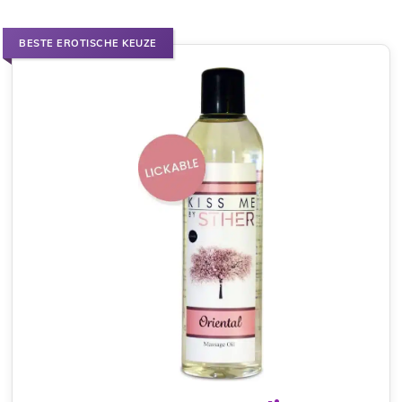
BESTE EROTISCHE KEUZE