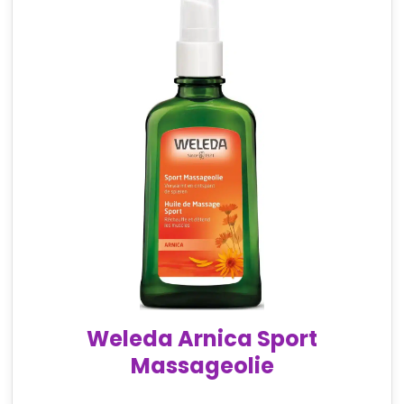
Weleda Arnica Sport
Massageolie