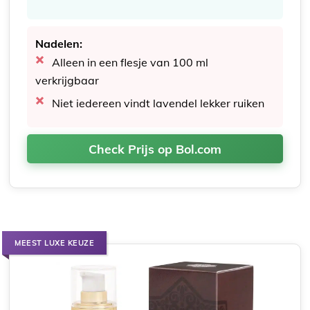
Nadelen:
Alleen in een flesje van 100 ml
verkrijgbaar
Niet iedereen vindt lavendel lekker ruiken
Check Prijs op Bol.com
MEEST LUXE KEUZE