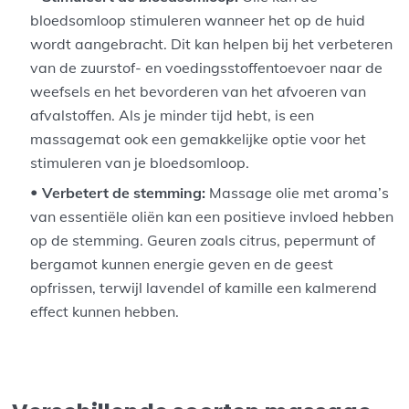
bloedsomloop stimuleren wanneer het op de huid
wordt aangebracht. Dit kan helpen bij het verbeteren
van de zuurstof- en voedingsstoffentoevoer naar de
weefsels en het bevorderen van het afvoeren van
afvalstoffen. Als je minder tijd hebt, is een
massagemat ook een gemakkelijke optie voor het
stimuleren van je bloedsomloop.
Verbetert de stemming:
Massage olie met aroma’s
van essentiële oliën kan een positieve invloed hebben
op de stemming. Geuren zoals citrus, pepermunt of
bergamot kunnen energie geven en de geest
opfrissen, terwijl lavendel of kamille een kalmerend
effect kunnen hebben.