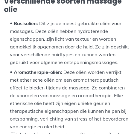
Verschillende soorten massage
olie
Basisoliën:
Dit zijn de meest gebruikte oliën voor
massages. Deze oliën hebben hydraterende
eigenschappen, zijn licht van textuur en worden
gemakkelijk opgenomen door de huid. Ze zijn geschikt
voor verschillende huidtypes en kunnen worden
gebruikt voor algemene ontspanningsmassages.
Aromatherapie-oliën:
Deze oliën worden verrijkt
met etherische oliën om een aromatherapeutisch
effect te bieden tijdens de massage. Ze combineren
de voordelen van massage en aromatherapie. Elke
etherische olie heeft zijn eigen unieke geur en
therapeutische eigenschappen die kunnen helpen bij
ontspanning, verlichting van stress of het bevorderen
van energie en alertheid.