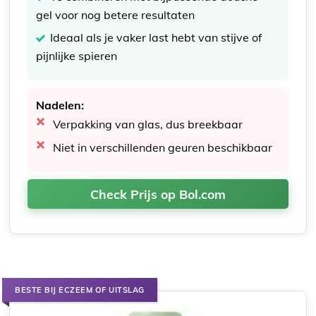
gel voor nog betere resultaten
Ideaal als je vaker last hebt van stijve of
pijnlijke spieren
Nadelen:
Verpakking van glas, dus breekbaar
Niet in verschillenden geuren beschikbaar
Check Prijs op Bol.com
BESTE BIJ ECZEEM OF UITSLAG