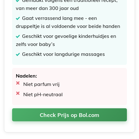
Gemaakt volgens een traditioneel recept,
van meer dan 300 jaar oud
Gaat verrassend lang mee - een
druppeltje is al voldoende voor beide handen
Geschikt voor gevoelige kinderhuidjes en
zelfs voor baby’s
Geschikt voor langdurige massages
Nadelen:
Niet parfum vrij
Niet pH-neutraal
Check Prijs op Bol.com