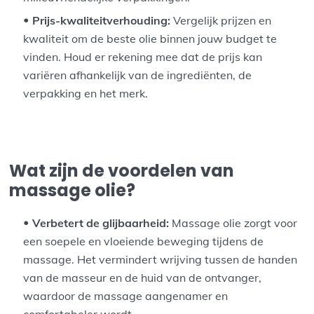
Prijs-kwaliteitverhouding:
Vergelijk prijzen en
kwaliteit om de beste olie binnen jouw budget te
vinden. Houd er rekening mee dat de prijs kan
variëren afhankelijk van de ingrediënten, de
verpakking en het merk.
Wat zijn de voordelen van
massage olie?
Verbetert de glijbaarheid:
Massage olie zorgt voor
een soepele en vloeiende beweging tijdens de
massage. Het vermindert wrijving tussen de handen
van de masseur en de huid van de ontvanger,
waardoor de massage aangenamer en
comfortabeler wordt.