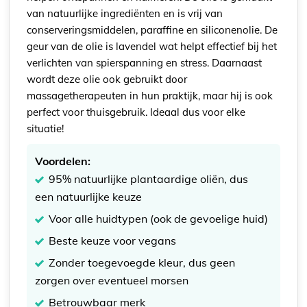
van natuurlijke ingrediënten en is vrij van
conserveringsmiddelen, paraffine en siliconenolie. De
geur van de olie is lavendel wat helpt effectief bij het
verlichten van spierspanning en stress. Daarnaast
wordt deze olie ook gebruikt door
massagetherapeuten in hun praktijk, maar hij is ook
perfect voor thuisgebruik. Ideaal dus voor elke
situatie!
Voordelen:
95% natuurlijke plantaardige oliën, dus
een natuurlijke keuze
Voor alle huidtypen (ook de gevoelige huid)
Beste keuze voor vegans
Zonder toegevoegde kleur, dus geen
zorgen over eventueel morsen
Betrouwbaar merk