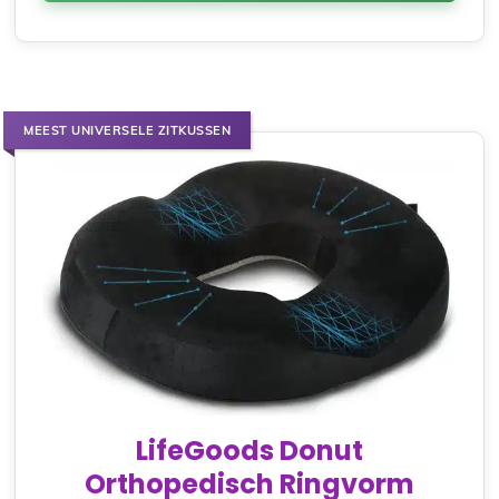
MEEST UNIVERSELE ZITKUSSEN
LifeGoods Donut
Orthopedisch Ringvorm