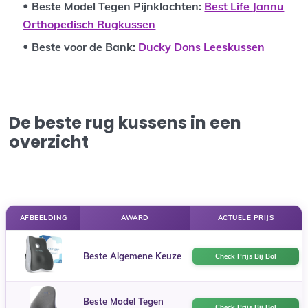
Beste Model Tegen Pijnklachten:
Best Life Jannu
Orthopedisch Rugkussen
Beste voor de Bank:
Ducky Dons Leeskussen
De beste rug kussens in een
overzicht
AFBEELDING
AWARD
ACTUELE PRIJS
Beste Algemene Keuze
Check Prijs Bij Bol
Beste Model Tegen
Check Prijs Bij Bol