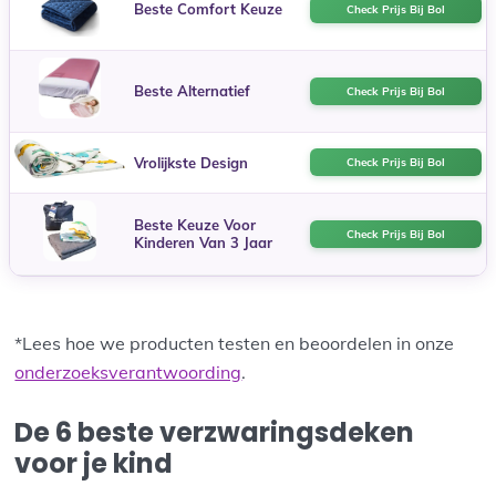
Beste Comfort Keuze
Check Prijs Bij Bol
Beste Alternatief
Check Prijs Bij Bol
Vrolijkste Design
Check Prijs Bij Bol
Beste Keuze Voor
Check Prijs Bij Bol
Kinderen Van 3 Jaar
*Lees hoe we producten testen en beoordelen in onze
onderzoeksverantwoording
.
De 6 beste verzwaringsdeken
voor je kind