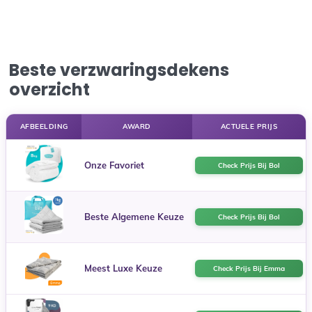
Beste verzwaringsdekens
overzicht
AFBEELDING
AWARD
ACTUELE PRIJS
Onze Favoriet
Check Prijs Bij Bol
Beste Algemene Keuze
Check Prijs Bij Bol
Meest Luxe Keuze
Check Prijs Bij Emma