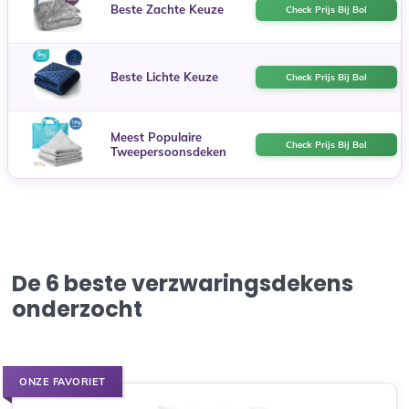
Beste Zachte Keuze
Check Prijs Bij Bol
Beste Lichte Keuze
Check Prijs Bij Bol
Meest Populaire
Check Prijs Bij Bol
Tweepersoonsdeken
De 6 beste verzwaringsdekens
onderzocht
ONZE FAVORIET