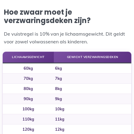
Hoe zwaar moet je
verzwaringsdeken zijn?
De vuistregel is 10% van je lichaamsgewicht. Dit geldt
voor zowel volwassenen als kinderen.
LICHAAMSGEWICHT
GEWICHT VERZWARINGSDEKEN
60kg
6kg
70kg
7kg
80kg
8kg
90kg
9kg
100kg
10kg
110kg
11kg
120kg
12kg