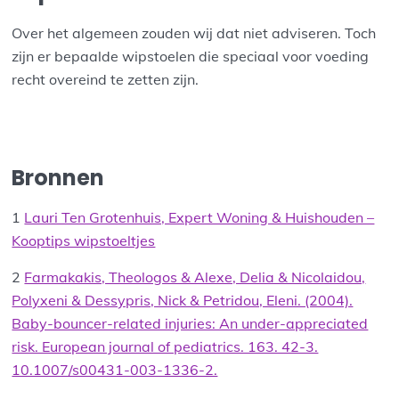
Over het algemeen zouden wij dat niet adviseren. Toch
zijn er bepaalde wipstoelen die speciaal voor voeding
recht overeind te zetten zijn.
Bronnen
1
Lauri Ten Grotenhuis, Expert Woning & Huishouden –
Kooptips wipstoeltjes
2
Farmakakis, Theologos & Alexe, Delia & Nicolaidou,
Polyxeni & Dessypris, Nick & Petridou, Eleni. (2004).
Baby-bouncer-related injuries: An under-appreciated
risk. European journal of pediatrics. 163. 42-3.
10.1007/s00431-003-1336-2.