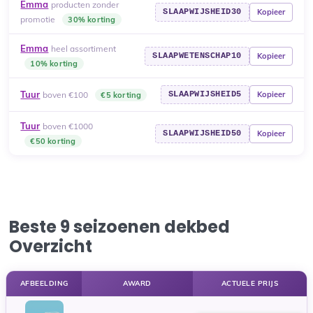
Emma
producten zonder
SLAAPWIJSHEID30
Kopieer
promotie
30% korting
Emma
heel assortiment
SLAAPWETENSCHAP10
Kopieer
10% korting
Tuur
boven €100
SLAAPWIJSHEID5
Kopieer
€5 korting
Tuur
boven €1000
SLAAPWIJSHEID50
Kopieer
€50 korting
Beste 9 seizoenen dekbed
Overzicht
AFBEELDING
AWARD
ACTUELE PRIJS