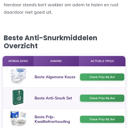
hierdoor steeds kort wakker om adem te halen en rust
daardoor niet goed uit.
Beste Anti-Snurkmiddelen
Overzicht
AFBEELDING
AWARD
ACTUELE PRIJS
Beste Algemene Keuze
Check Prijs Bij Bol
Beste Anti-Snurk Set
Check Prijs Bij Bol
Beste Prijs-
Check Prijs Bij Bol
Kwaliteitverhouding