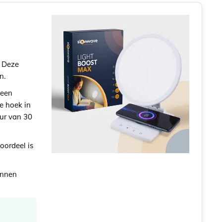
. Deze
n.
 een
te hoek in
uur van 30
oordeel is
kunnen