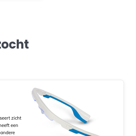
zocht
seert zicht
heeft een
e andere