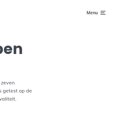
Menu
pen
e zeven
is getest op de
aliteit.