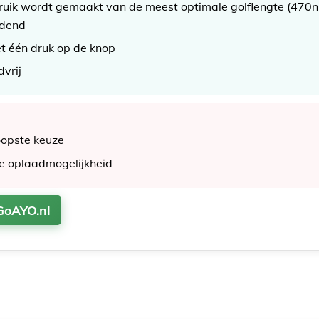
ruik wordt gemaakt van de meest optimale golflengte (470n
indend
t één druk op de knop
dvrij
oopste keuze
e oplaadmogelijkheid
 GoAYO.nl