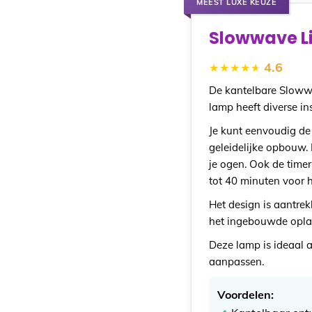
MEEST LUXE KEUZE
Slowwave L
4.6
De kantelbare Slowwa
lamp heeft diverse i
Je kunt eenvoudig de 
geleidelijke opbouw. D
je ogen. Ook de timer
tot 40 minuten voor h
Het design is aantrek
het ingebouwde oplaa
Deze lamp is ideaal al
aanpassen.
Voordelen: