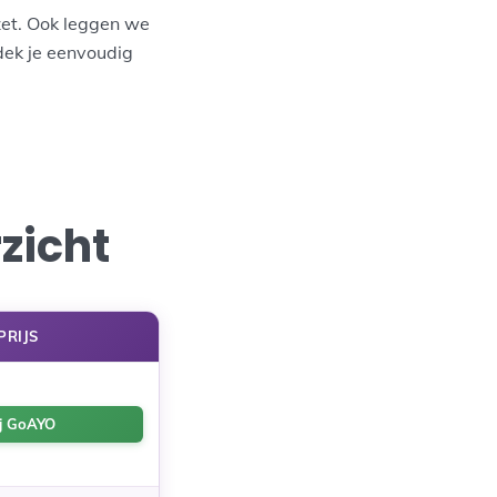
zet. Ook leggen we
tdek je eenvoudig
zicht
PRIJS
ij GoAYO