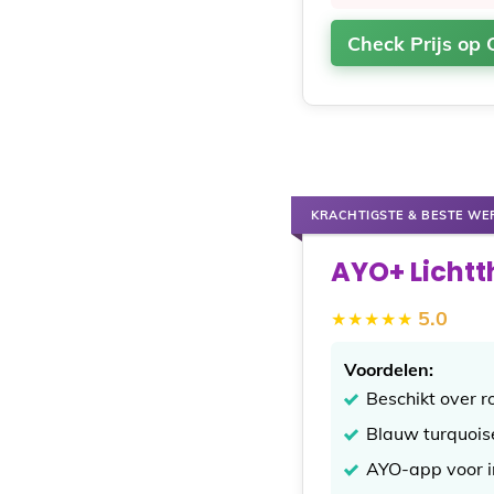
Check Prijs op
KRACHTIGSTE & BESTE WE
AYO+ Lichtt
5.0
Voordelen:
Beschikt over r
Blauw turquoise
AYO-app voor in