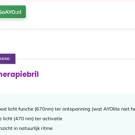
 GoAYO.nl
RKING
herapiebril
ood licht functie (670nm) ter ontspanning (wat AYOlite niet h
 licht (470 nm) ter activatie
zicht in natuurlijk ritme