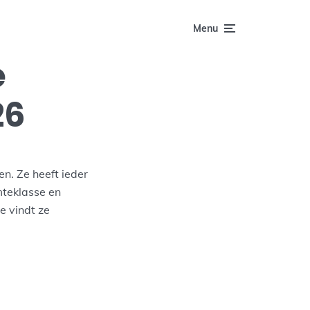
Menu
e
26
. Ze heeft ieder
teklasse en
e vindt ze