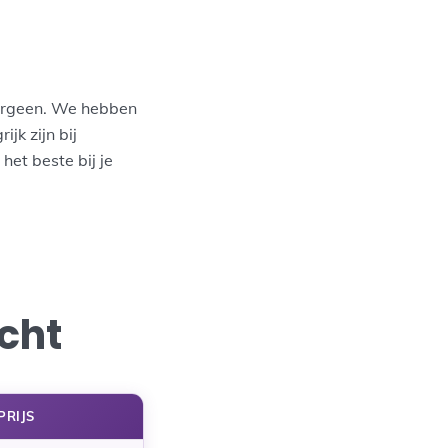
lergeen. We hebben
jk zijn bij
het beste bij je
cht
PRIJS