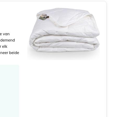
ie van
 ademend
r elk
ineer beide