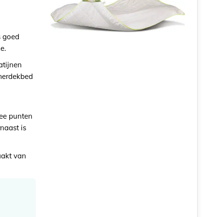
s goed
e.
atijnen
zomerdekbed
ee punten
naast is
aakt van