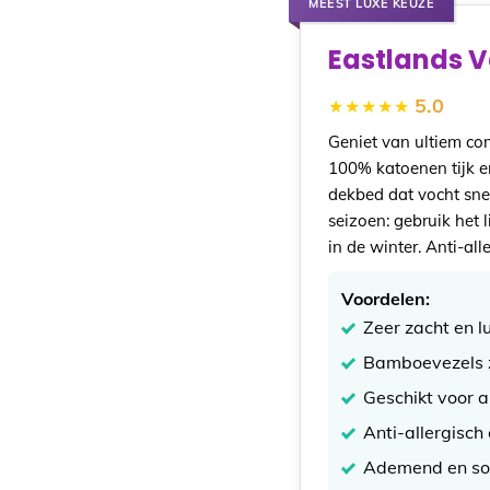
MEEST LUXE KEUZE
Eastlands 
5.0
Geniet van ultiem co
100% katoenen tijk 
dekbed dat vocht snel
seizoen: gebruik het l
in de winter. Anti-al
Voordelen:
Zeer zacht en l
Bamboevezels zi
Geschikt voor a
Anti-allergisch
Ademend en soe