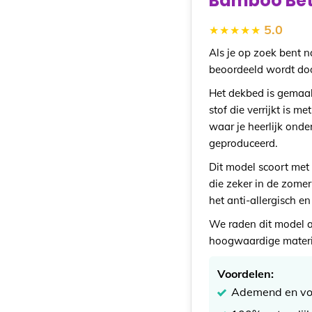
Bamboo Bet
5.0
Als je op zoek bent
beoordeeld wordt doo
Het dekbed is gemaak
stof die verrijkt is 
waar je heerlijk onde
geproduceerd.
Dit model scoort me
die zeker in de zomer
het anti-allergisch e
We raden dit model a
hoogwaardige materi
Voordelen:
Ademend en voc