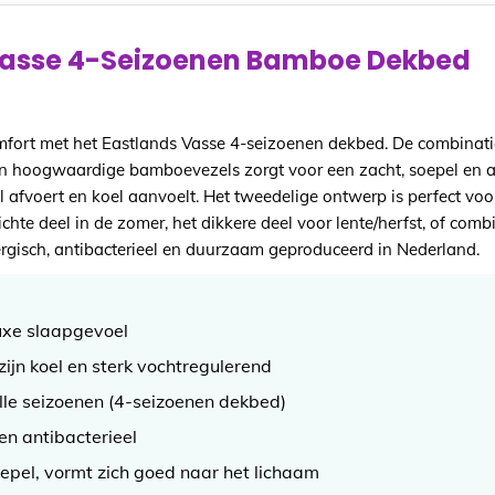
Vasse 4-Seizoenen Bamboe Dekbed
mfort met het Eastlands Vasse 4-seizoenen dekbed. De combinat
en hoogwaardige bamboevezels zorgt voor een zacht, soepel en
 afvoert en koel aanvoelt. Het tweedelige ontwerp is perfect voo
ichte deel in de zomer, het dikkere deel voor lente/herfst, of comb
lergisch, antibacterieel en duurzaam geproduceerd in Nederland.
uxe slaapgevoel
jn koel en sterk vochtregulerend
lle seizoenen (4-seizoenen dekbed)
 en antibacterieel
pel, vormt zich goed naar het lichaam