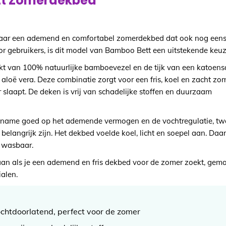
t Zomerdekbed
 naar een ademend en comfortabel zomerdekbed dat ook nog een
r gebruikers, is dit model van Bamboo Bett een uitstekende keuz
t van 100% natuurlijke bamboevezel en de tijk van een katoens
met aloë vera. Deze combinatie zorgt voor een fris, koel en zacht 
r slaapt. De deken is vrij van schadelijke stoffen en duurzaam
t name goed op het ademende vermogen en de vochtregulatie, tw
 belangrijk zijn. Het dekbed voelde koel, licht en soepel aan. Daar
n wasbaar.
an als je een ademend en fris dekbed voor de zomer zoekt, gem
alen.
htdoorlatend, perfect voor de zomer