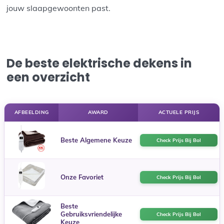
jouw slaapgewoonten past.
De beste elektrische dekens in
een overzicht
AFBEELDING
AWARD
ACTUELE PRIJS
Beste Algemene Keuze
Check Prijs Bij Bol
Onze Favoriet
Check Prijs Bij Bol
Beste
Gebruiksvriendelijke
Check Prijs Bij Bol
Keuze