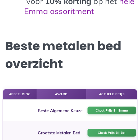
voor
10%
korting
op het
hele
Emma assoritment
Beste metalen bed
overzicht
AFBEELDING
AWARD
ACTUELE PRIJS
Beste Algemene Keuze
Check Prijs Bij Emma
Grootste Metalen Bed
Check Prijs Bij Bol