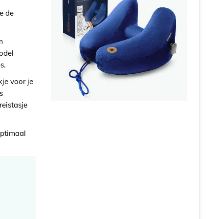
e de
m
odel
s.
je voor je
s
eistasje
optimaal