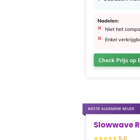
Nadelen:
Niet het comp
Enkel verkrijgb
Check Prijs op 
BESTE ALGEMENE KEUZE
Slowwave R
5.0