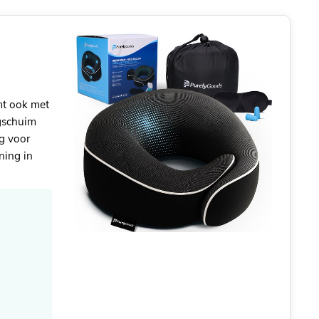
mt ook met
agschuim
g voor
ning in