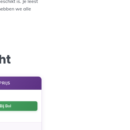
schikt is. Je leest
 hebben we alle
ht
PRIJS
Bij Bol