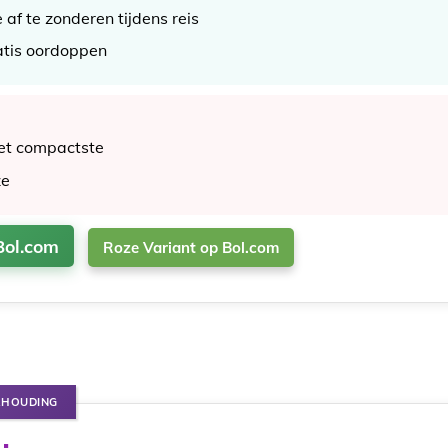
af te zonderen tijdens reis
ratis oordoppen
het compactste
ze
Bol.com
Roze Variant op Bol.com
RHOUDING