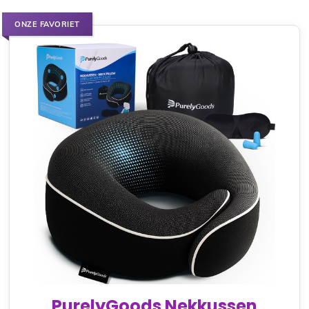
ONZE FAVORIET
PurelyGoods Nekkussen