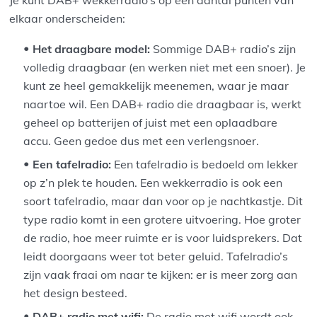
Je kunt DAB+ wekkerradio’s op een aantal punten van
elkaar onderscheiden:
Het draagbare model:
Sommige DAB+ radio’s zijn
volledig draagbaar (en werken niet met een snoer). Je
kunt ze heel gemakkelijk meenemen, waar je maar
naartoe wil. Een DAB+ radio die draagbaar is, werkt
geheel op batterijen of juist met een oplaadbare
accu. Geen gedoe dus met een verlengsnoer.
Een tafelradio:
Een tafelradio is bedoeld om lekker
op z’n plek te houden. Een wekkerradio is ook een
soort tafelradio, maar dan voor op je nachtkastje. Dit
type radio komt in een grotere uitvoering. Hoe groter
de radio, hoe meer ruimte er is voor luidsprekers. Dat
leidt doorgaans weer tot beter geluid. Tafelradio’s
zijn vaak fraai om naar te kijken: er is meer zorg aan
het design besteed.
DAB+ radio met wifi:
De radio met wifi wordt ook