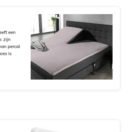
eeft een
: zijn
van percal
oes is