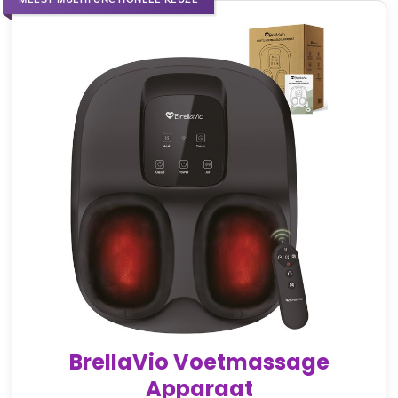
BrellaVio Voetmassage
Apparaat