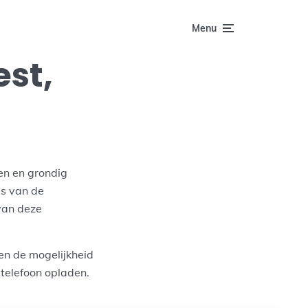
Menu
est,
n en grondig
is van de
van deze
en de mogelijkheid
telefoon opladen.