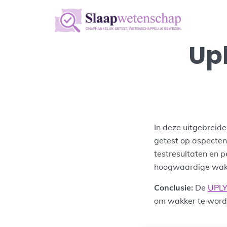
Upl
In deze uitgebreid
getest op aspecten 
testresultaten en 
hoogwaardige wake
Conclusie:
De
UPL
om wakker te worde