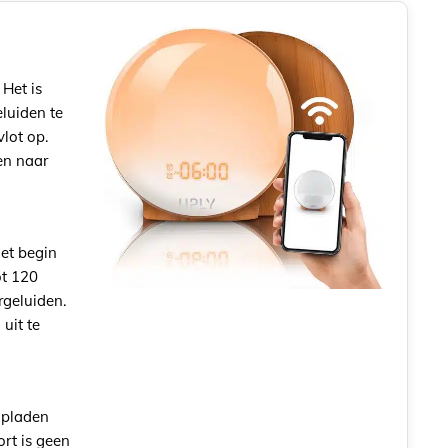
Het is
eluiden te
lot op.
ten naar
het begin
ot 120
rgeluiden.
uit te
opladen
rt is geen