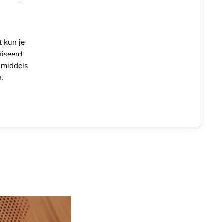
t kun je
iseerd.
 middels
n.