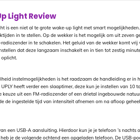
p Light Review
 is een niet al te grote wake-up light met smart mogelijkheden. 
ijden in te stellen. Op de wekker is het mogelijk om uit zeven g
radiozender in te schakelen. Het geluid van de wekker komt vrij v
 instellen dat deze langzaam inschakelt en in tien tot zestig minu
 oplicht.
lheid instelmogelijkheden is het raadzaam de handleiding er in 
 UPLY heeft verder een slaaptimer, deze kun je instellen van 10 t
de keuze uit een FM-radiozender of een drietal ingebouwde natuu
 de ingestelde tijd van intensiteit afnemen om na afloop geheel 
an een USB-A aansluiting. Hierdoor kun je je telefoon ’s nachts 
en heb je de volgende ochtend een opgeladen telefoon. De USB-poo