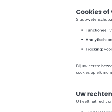
Cookies of
Slaapwetenschap.nl 
Functioneel
: 
Analytisch
: o
Tracking
: voo
Bij uw eerste bezoe
cookies op elk mom
Uw rechte
U heeft het recht o
Uw persoonsge