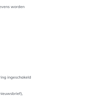
gevens worden
ring ingeschakeld
 nieuwsbrief),