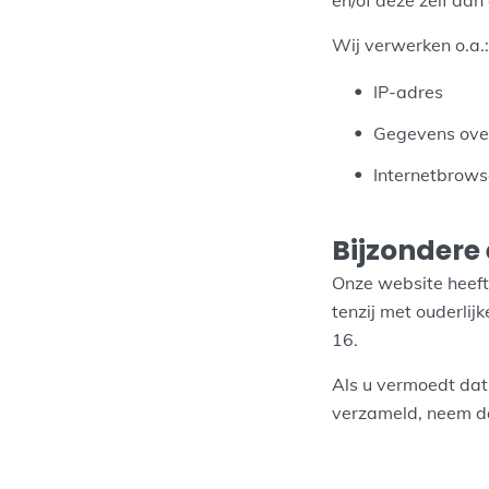
en/of deze zelf aan 
Wij verwerken o.a.:
IP-adres
Gegevens over
Internetbrows
Bijzondere
Onze website heeft
tenzij met ouderlij
16.
Als u vermoedt dat
verzameld, neem d