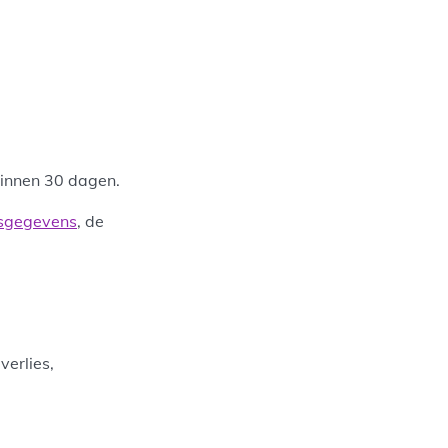
binnen 30 dagen.
nsgegevens
, de
erlies,