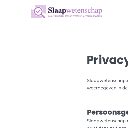
Privac
Slaapwetenschap.nl
weergegeven in dez
Persoonsge
Slaapwetenschap.n