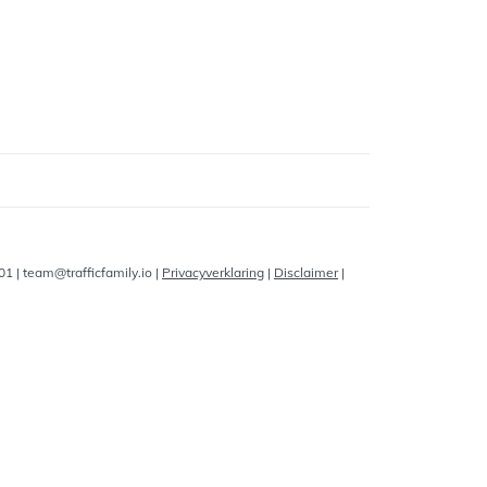
1 | team@trafficfamily.io |
Privacyverklaring
|
Disclaimer
|