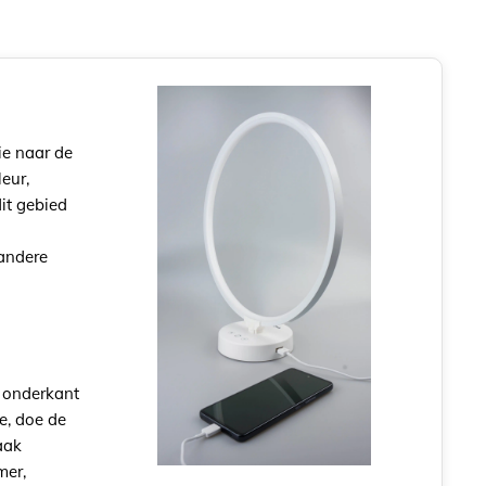
ie naar de
eur,
dit gebied
 andere
e onderkant
e, doe de
aak
mer,