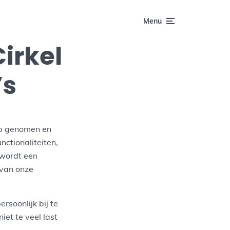
Menu
irkel
’s
p genomen en
ctionaliteiten,
n wordt een
 van onze
rsoonlijk bij te
iet te veel last