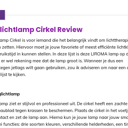
ichtlamp Cirkel Review
mp Cirkel is voor iemand die het belangrijk vindt om lichttherap
zetten. Hiervoor moet je jouw favoriete of meest efficiënte lichtkl
bruikstijd in kunnen stellen. In deze lijst is deze LIROMA lamp op 
 er wel rekening mee dat de lamp groot is. Wanneer je dus een
tegen jetlags wilt gaan gebruiken, zou ik adviseren om naar een
jst te kijken.
lichtlamp
p ziet er stijlvol en professioneel uit. De cirkel heeft een zacht
aublad tegen krassen te beschermen. Plaats de cirkel in het voetj
ontact en zet de lamp aan. Hierna kun je jouw lamp naar jouw sm
i functies: drie soorten kleuren, verschillende helderheden, een ti