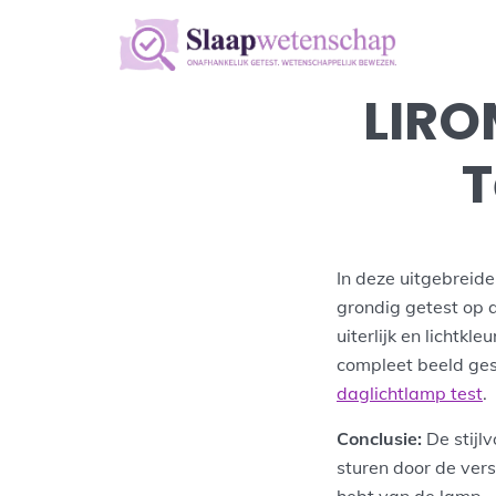
LIRO
T
In deze uitgebreid
grondig getest op 
uiterlijk en lichtk
compleet beeld ge
daglichtlamp test
.
Conclusie:
De stijl
sturen door de versc