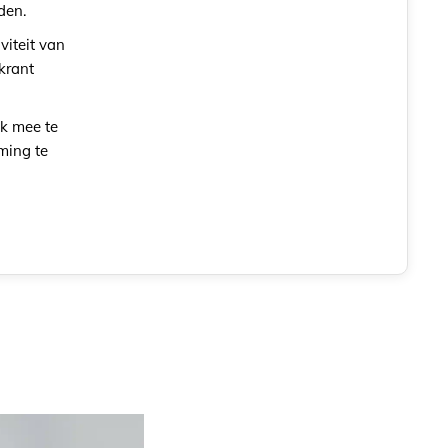
uden.
viteit van
 krant
jk mee te
ming te