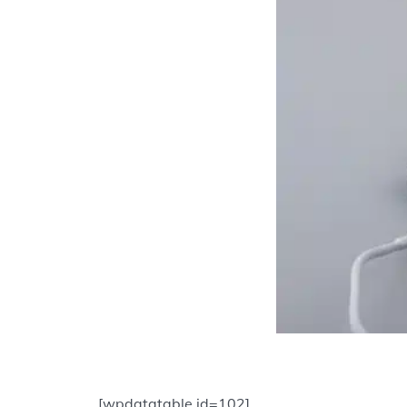
[wpdatatable id=102]